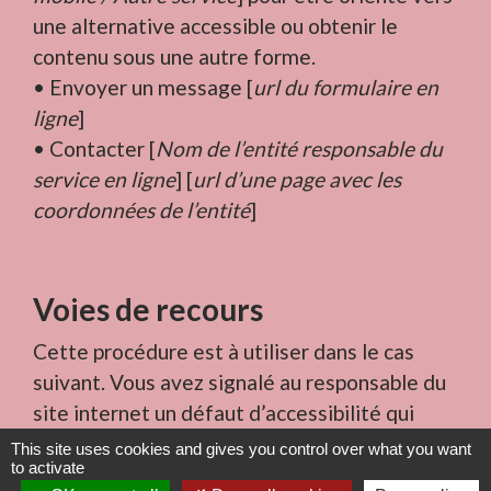
une alternative accessible ou obtenir le
contenu sous une autre forme.
• Envoyer un message [
url du formulaire en
ligne
]
• Contacter [
Nom de l’entité responsable du
service en ligne
] [
url d’une page avec les
coordonnées de l’entité
]
Voies de recours
Cette procédure est à utiliser dans le cas
suivant. Vous avez signalé au responsable du
site internet un défaut d’accessibilité qui
vous empêche d’accéder à un contenu ou à un
This site uses cookies and gives you control over what you want
to activate
des services du portail et vous n’avez pas