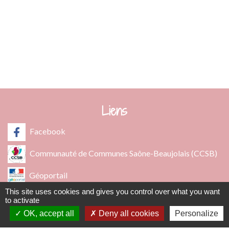
info@fleurie.org
ouvert au Public les lundi, mardi et vendredi de 8h00à 12h00
et de 13h00 à 16h00
les mercredi et jeudi de 8h00 à 12h00
Liens
Facebook
Communauté de Communes Saône-Beaujolais (CCSB)
Géoportail
This site uses cookies and gives you control over what you want
Préfecture du Rhône
to activate
OK, accept all
Deny all cookies
Personalize
Bomal sur Ourthe