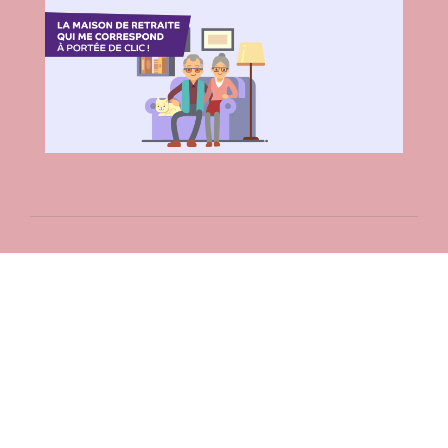
Contacts
Commune de Fleurie
62 rue des Crus - BP 15
69820 Fleurie - FRANCE
+33 4 74 04 10 44