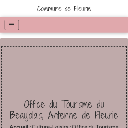
Commune de Fleurie
menu
Office du Tourisme du
Beaujolais, Antenne de Fleurie
Accueil
Culture-Loisirs
Office du Tourisme
/
/