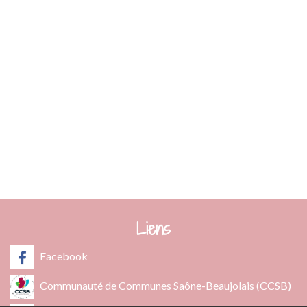
Commune de Fleurie
62 rue des Crus - BP 15
69820 Fleurie - FRANCE
+33 4 74 04 10 44
info@fleurie.org
ouvert au Public les lundi, mardi et vendredi de 8h00à 12h00
et de 13h00 à 16h00
les mercredi et jeudi de 8h00 à 12h00
Liens
Facebook
Communauté de Communes Saône-Beaujolais (CCSB)